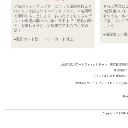
２名のフォトグラファーによって撮影されるク
さらに写真に
ロチャンが誇るツインパックプラン。２名同時
2組限定のプレ
で撮影することにより、おふたりはもちろんゲ
名のうち１名
ストや会場の隅々の小物に至るまで「感動の瞬
でき、プレミ
間」を逃しません。組数限定ですのでお早め
しょう。
に！
●撮影カット数
●撮影カット数……1,000カット以上
結婚写真のアートフォトクロチャン 東京都江東区亀戸2-36-1
受付時間 10
プリント及び証明撮影は10：0
結婚写真のアートフォトクロチャンがあ
特
Copyright © 2009 Ar