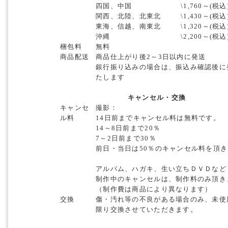
四国、中国
\1,760～(税込
関西、北陸、北東北
\1,430～(税込
東海、信越、南東北
\1,320～(税込
沖縄
\2,200～(税込
梱包料
無料
商品配送
商品仕上がり後2～3日以内に発送
銀行振り込みの場合は、振込み確認後に
たします
キャンセル・交換
キャンセ
撮影：
ル料
14日前までキャンセル料は無料です。
14～8日前まで20％
7～2日前まで30％
前日・当日は50％のキャンセル料を頂
アルバム、ハガキ、生い立ちＤＶＤなど
制作中のキャンセルは、制作料のみ頂き
（制作費は商品により異なります）
交換
傷・汚れ等の不良がある場合のみ、未使
限り交換させていただきます。