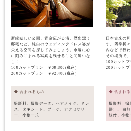
新緑眩しい公園、青空広がる港、歴史漂う
日本古来の和
邸宅など、純白のウェディングドレス姿が
す。四季折々
栄える空間を探してみましょう。永遠に心
内などで行わ
に刻みこまれる写真を残せること間違いな
その場所で、
し！
100カットプラ
100カットプラン ￥69,300(税込)
200カットプラ
200カットプラン ￥92,400(税込)
◆ 含まれるもの
◆ 含まれ
撮影料、撮影データ、ヘアメイク、ドレ
撮影料、撮
ス、タキシード、ブーケ、アクセサリ
髪）、 白
ー、小物一式
紋付、小物