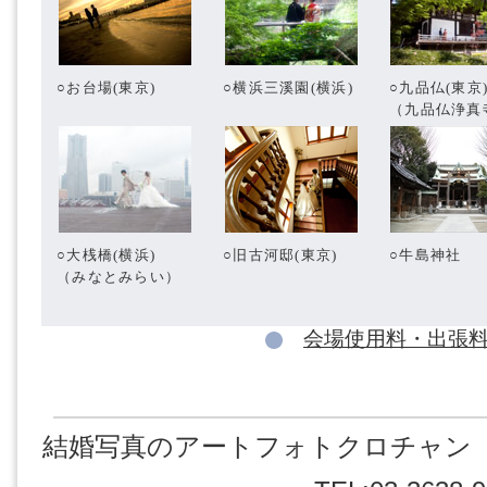
○お台場(東京)
○横浜三溪園(横浜)
○九品仏(東京
（九品仏浄真
○大桟橋(横浜)
○旧古河邸(東京)
○牛島神社
（みなとみらい）
会場使用料・出張
結婚写真のアートフォトクロチャン 東